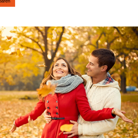
­baren