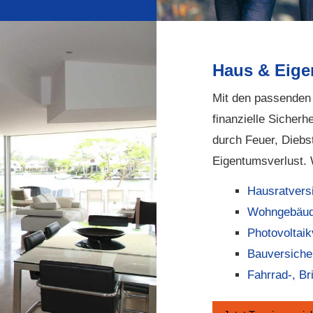
Haus & Eig
Mit den passenden 
finanzielle Sicher
durch Feuer, Diebs
Eigentumsverlust. 
Haus­rat­ver­s
Wohngebäud
Photo­voltaik­
Bauversiche
Fahrrad-, Br