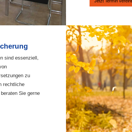
Jetzt Termin ver­ein
i­che­rung
en sind essenziell,
 von
rsetzungen zu
 rechtliche
 beraten Sie gerne