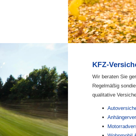
KFZ-Versich
Wir beraten Sie g
Regelmäßig sondie
qualitative Versich
Auto­ver­si­ch
Anhängerver
Motor­rad­ver
Wohnmobil 