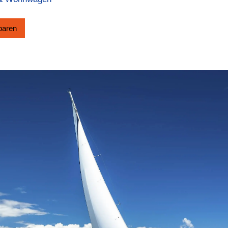
­baren