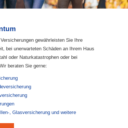
entum
Versicherungen gewährleisten Sie Ihre
heit, bei unerwarteten Schäden an Ihrem Haus
tahl oder Naturkatastrophen oder bei
Wir beraten Sie gerne:
i­che­rung
eversicherung
ver­si­che­rung
rungen
illen-, Glasversicherung und weitere